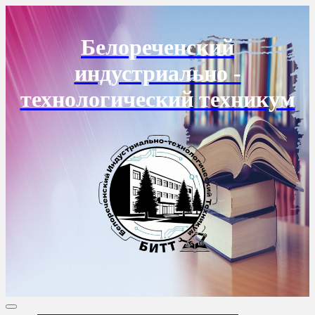
Перейти
к
содержанию
Белореченский
индустриально -
технологический техникум