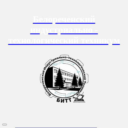
Перейти
к
содержанию
Белореченский
индустриально -
технологический техникум