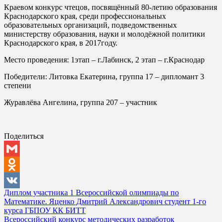
Краевом конкурс чтецов, посвящённый 80-летию образования
Краснодарского края, среди профессиональных
образовательных организаций, подведомственных
министерству образования, науки и молодёжной политики
Краснодарского края, в 2017году.
Место проведения: 1этап – г.Лабинск, 2 этап – г.Краснодар
Победители: Литовка Екатерина, группа 17 – дипломант 3
степени
Журавлёва Ангелина, группа 207 – участник
Поделиться
Gmail
Odnoklassniki
Навигация
Диплом участника 1 Всероссийской олимпиады по
VK
Математике. Яценко Дмитрий Александрович студент 1-го
по
курса ГБПОУ КК БИТТ
записям
Всероссийский конкурс методических разработок