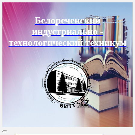
Перейти
к
содержанию
Белореченский
индустриально -
технологический техникум