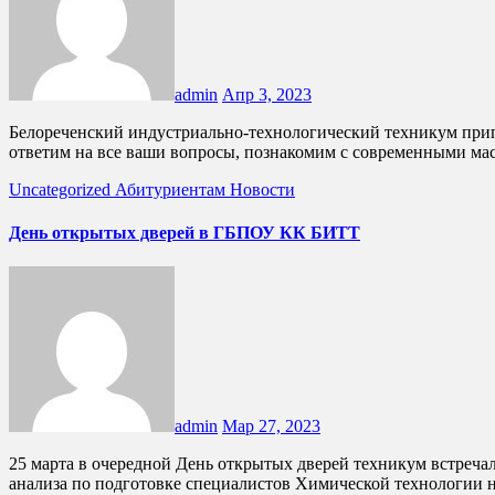
admin
Апр 3, 2023
Белореченский индустриально-технологический техникум приглашает выпускников 9-х классов и их родителей на День открытых дверей! Расскажем вам о нашем учебном заведении,
ответим на все ваши вопросы, познакомим с современными ма
Uncategorized
Абитуриентам
Новости
День открытых дверей в ГБПОУ КК БИТТ
admin
Мар 27, 2023
25 марта в очередной День открытых дверей техникум встречал ребят выпускных классов школы 68 г.Белореченска. Наибольший интерес у школьников вызвала лаборатория химического
анализа по подготовке специалистов Химической технологии 