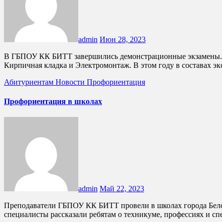
admin
Июн 28, 2023
В ГБПОУ КК БИТТ завершились демонстрационные экзамены. Наши выпускники успешно справились со всеми заданиями профильного уровня по компетенциям Сварочные технологии,
Кирпичная кладка и Электромонтаж. В этом году в составах 
Абитуриентам
Новости
Профориентация
Профориентация в школах
admin
Май 22, 2023
Преподаватели ГБПОУ КК БИТТ провели в школах города Белореченска и района профориентационные мероприятия. Теперь мы стали гостями у наших будущих студентов. Наши
специалисты рассказали ребятам о техникуме, профессиях и с