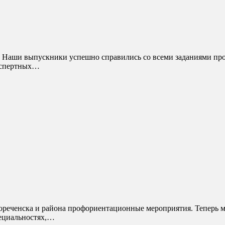
экспертных…
пециальностях,…