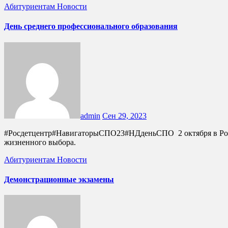
Абитуриентам
Новости
День среднего профессионального образования
admin
Сен 29, 2023
#Росдетцентр#НавигаторыСПО23#НДденьСПО 2 октября в России отмечается День среднего профессионального образования. Студенты ГБПОУ КК "БИТТ" поделились секретом своего
жизненного выбора.
Абитуриентам
Новости
Демонстрационные экзамены