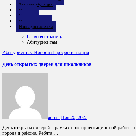
Заочное обучение
Новости
Контакты
Наставничество
Наши достижения
Главная страница
Абитуриентам
Абитуриентам
Новости
Профориентация
День открытых дверей для школьников
admin
Ноя 26, 2023
День открытых дверей в рамках профориентационной работы прошел в ГБПОУ КК БИТТ сегодня, 25 ноября 2023г. Техникум распахнул свои двери для учащихся 9-х классов школ нашего
города и района. Ребята,…