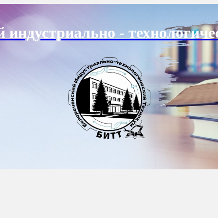
й индустриально - технологиче