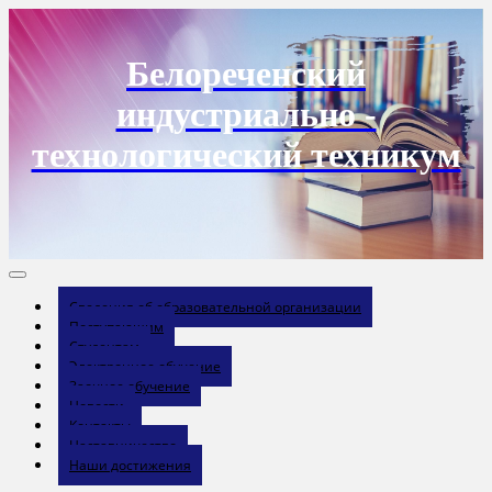
Перейти
к
содержанию
Белореченский
индустриально -
технологический техникум
Сведения об образовательной организации
Поступающим
Студентам
Электронное обучение
Заочное обучение
Новости
Контакты
Наставничество
Наши достижения