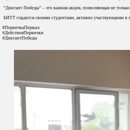
“Диктант Победы” – это важная акция, позволяющая не только п
БИТТ гордится своими студентами, активно участвующими в 
#ПервичкаПервых
#ДействияПервички
#ДиктантПобеды