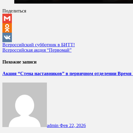
Поделиться
Gmail
Odnoklassniki
Навигация
Всероссийский субботник в БИТТ!
VK
Всероссийская акция “Первомай”
по
записям
Похожие записи
Акция “Стена наставников” в первичном отделении Время
admin
Фев 22, 2026