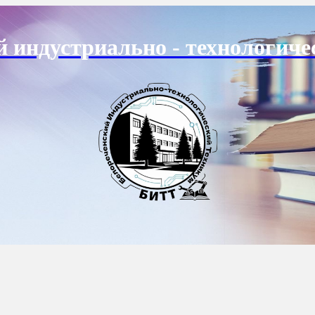
й индустриально - технологиче