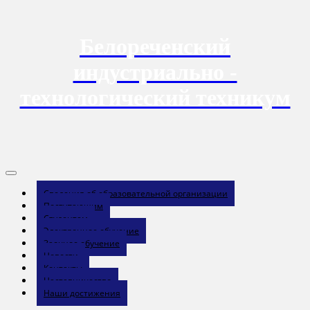
Перейти
к
содержанию
Белореченский
индустриально -
технологический техникум
Сведения об образовательной организации
Поступающим
Студентам
Электронное обучение
Заочное обучение
Новости
Контакты
Наставничество
Наши достижения