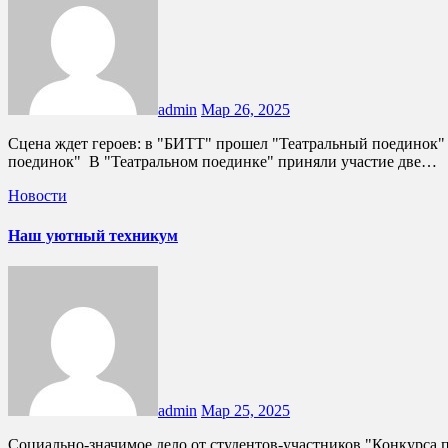
admin
Мар 26, 2025
Сцена ждет героев: в "БИТТ" прошел "Театральный поединок" ко Всемирному дню театра! В ГБПОУ КК "БИТТ" отметили Всемирный день театра захватывающей игрой "Театральный
поединок" В "Театральном поединке" приняли участие две…
Новости
Наш уютный техникум
admin
Мар 25, 2025
Социально-значимое дело от студентов-участников "Конкурса первичных отделений 2025": благоустройство территории ГБПОУ КК "БИТТ" "Наш уютный техникум".Проект выполняется по