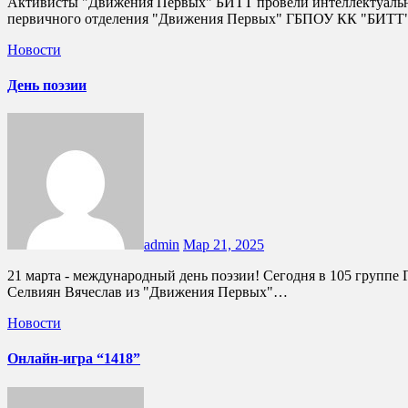
Активисты "Движения Первых" БИТТ провели интеллектуальный турнир для школьников "СОШ №8" по направлению: ТРУД, ПРОФЕССИЯ И СВОЁ ДЕЛО 🔹Сегодня студенты
первичного отделения "Движения Первых" ГБПОУ КК "БИТТ"
Новости
День поэзии
admin
Мар 21, 2025
21 марта - международный день поэзии! Сегодня в 105 группе ГБПОУ КК "БИТТ" царила особая атмосфера творчества и вдохновения – активисты первичного отделения Продан Валерия и
Селвиян Вячеслав из "Движения Первых"…
Новости
Онлайн-игра “1418”