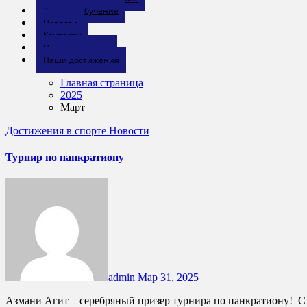
Заочное обучение
Новости
Контакты
Наставничество
Наши достижения
Главная страница
2025
Март
Достижения в спорте
Новости
Турнир по панкратиону
admin
Мар 31, 2025
Азмани Агит – серебряный призер турнира по панкратиону! С гордостью поздравляем студента ГБПОУ КК "БИТТ" Азмани Агита Таримановича из 12 группы с завоеванием второго