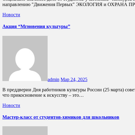
направлению "Движения Первых" ЭКОЛОГИЯ и ОХРАНА ПРИ
Новости
Акция “Мгновения культуры”
admin
Мар 24, 2025
В преддверии Дня работников культуры России (25 марта) советник директора по воспитанию и студенты ГБПОУ КК "БИТТ" присоединяются к акции "Мгновения культуры"! Мы убеждены,
что прикосновение к искусству – это…
Новости
Мастер-класс от студентов-химиков для школьников