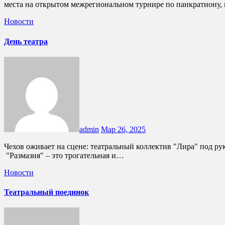
места на открытом межрегиональном турнире по панкратиону
Новости
День театра
admin
Мар 26, 2025
Чехов оживает на сцене: театральный коллектив "Лира" под руководством И. М. Калиниченко представляет постановки по А. П. Чехову "Размазня" и "Юристка" ко Всемирному Дню театра!
"Размазня" – это трогательная и…
Новости
Театральный поединок