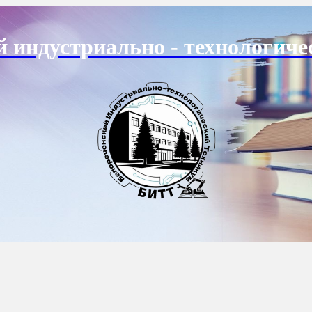
й индустриально - технологиче