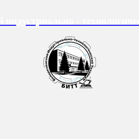
й индустриально - технологиче