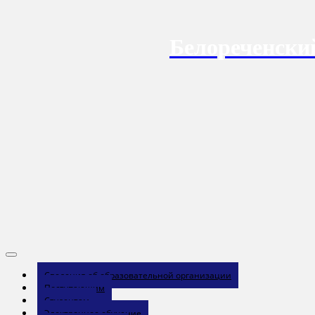
Перейти
к
содержанию
Белореченски
Сведения об образовательной организации
Поступающим
Студентам
Электронное обучение