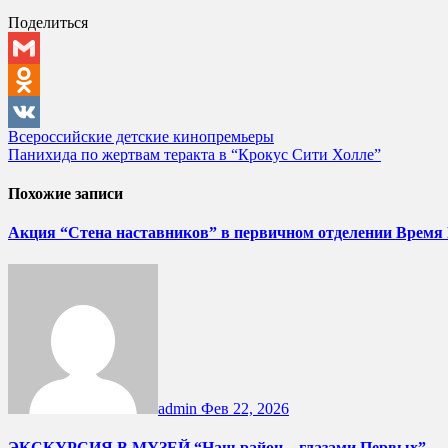
Поделиться
Gmail
Odnoklassniki
Навигация
Всероссийские детские кинопремьеры
VK
Панихида по жертвам теракта в “Крокус Сити Холле”
по
записям
Похожие записи
Акция “Стена наставников” в первичном отделении Время
admin
Фев 22, 2026
ЭКСКУРСИЯ В МУЗЕЙ “Наш район – глазами Первых”