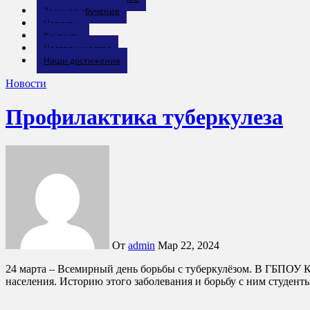
Заочное обучение
Новости
Контакты
Наставничество
Наши достижения
Новости
Профилактика туберкулеза
От
admin
Мар 22, 2024
24 марта – Всемирный день борьбы с туберкулёзом. В ГБПОУ КК “БИТТ” медицинский работник, М. Г. Гвасалия , провела беседу со студентами о профилактике туберкулёза у детского
населения. Историю этого заболевания и борьбу с ним студент