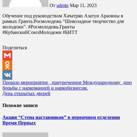
От
admin
Мар 11, 2023
Обучение под руководством Хачатрян Азатуи Араовны в
рамках Гранта.Росмолодежь “Шоколадное творчество для
молодежи”. #Росмолодежь.Гранты
#КубанскийСоюзМолодежи #БИТТ
Поделиться
Gmail
Odnoklassniki
Навигация
Прошло мероприятие , приуроченное Международному дню
VK
борьбы с наркоманией и наркобизнесом.
по
День открытых дверей
записям
Похожие записи
Акция “Стена наставников” в первичном отделении
Время Первых