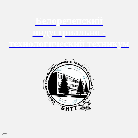
Перейти
к
содержанию
Белореченский
индустриально -
технологический техникум