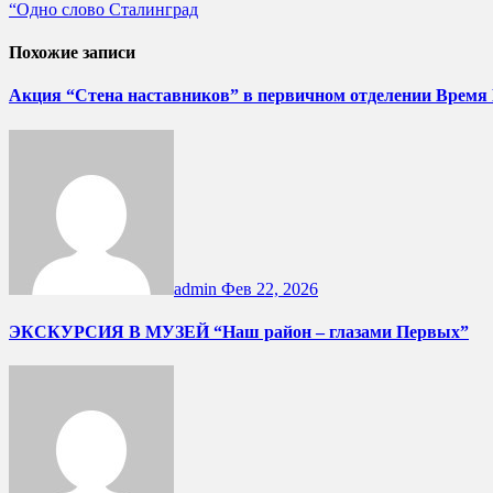
“Одно слово Сталинград
по
записям
Похожие записи
Акция “Стена наставников” в первичном отделении Время
admin
Фев 22, 2026
ЭКСКУРСИЯ В МУЗЕЙ “Наш район – глазами Первых”