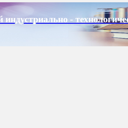
й индустриально - технологиче