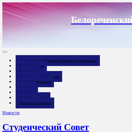
Перейти
к
содержанию
Белореченски
Сведения об образовательной организации
Поступающим
Студентам
Электронное обучение
Заочное обучение
Новости
Контакты
Наставничество
Наши достижения
Новости
Студенческий Совет