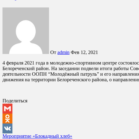
От
admin
Фев 12, 2021
4 февраля 2021 года в молодежно-спортивном центре состоялось очередное заседание студенческого Совета при управление по делам молодежи администрации муниципального образования
Белореченский район. На заседании подвели итоги работы Сове
деятельности ООПН “Молодёжный патруль” и его направлениях
движения на территории Белореченского района, о направлени
Поделиться
Gmail
Odnoklassniki
Навигация
Мероприятие «Блокадный хлеб»
VK