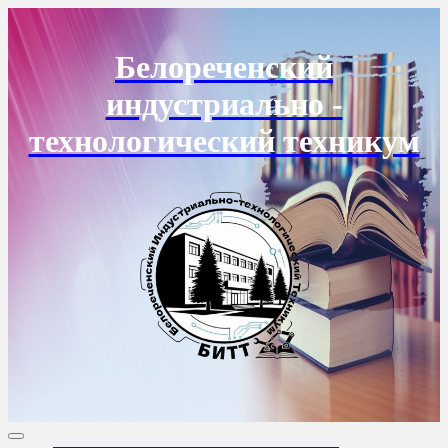
Перейти
к
содержанию
Белореченский
индустриально -
технологический техникум