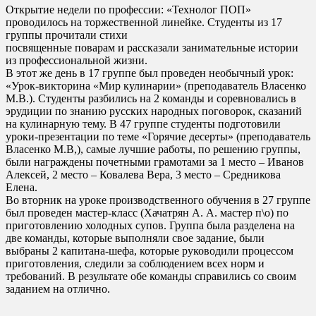
Открытие недели по профессии: «Технолог ПОП»
проводилось на торжественной линейке. Студенты из 17
группы прочитали стихи
посвященные поварам и рассказали занимательные истории
из профессиональной жизни.
В этот же день в 17 группе был проведен необычный урок:
«Урок-викторина «Мир кулинарии» (преподаватель Власенко
М.В.). Студенты разбились на 2 команды и соревновались в
эрудиции по знанию русских народных поговорок, сказаний
на кулинарную тему. В 47 группе студенты подготовили
уроки-презентации по теме «Горячие десерты» (преподаватель
Власенко М.В,), самые лучшие работы, по решению группы,
были награждены почетными грамотами за 1 место – Иванов
Алексей, 2 место – Ковалева Вера, 3 место – Средникова
Елена.
Во вторник на уроке производственного обучения в 27 группе
был проведен мастер-класс (Хачатрян А. А. мастер п\о) по
приготовлению холодных супов. Группа была разделена на
две команды, которые выполняли свое задание, были
выбраны 2 капитана-шефа, которые руководили процессом
приготовления, следили за соблюдением всех норм и
требований. В результате обе команды справились со своим
заданием на отлично.