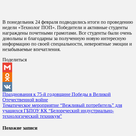
В понедельник 24 февраля подводились итоги по проведению
недели «Технолог ПОП». Победители и активные студенты
награждены почетными грамотами. Все студенты были очень
довольны и благодарны за полученную новую интересную
информацию по своей специальности, невероятные эмоции и
незабываемые впечатления.
Поделиться
Gmail
Odnoklassniki
Навигация
Празднования к 75-й годовщине Победы в Великой
VK
Отечественной войне
по
Тематическое мероприятие “Вежливый потребитель” для
записям
учащихся ГБПОУ КК “Белореческий индустриально-
технологический техникум”
Похожие записи