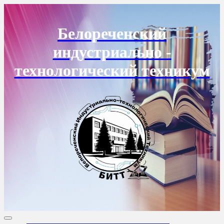
Перейти
к
содержанию
Белореченский
индустриально -
технологический техникум