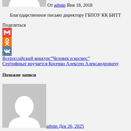
От
admin
Янв 18, 2018
Благодарственное письмо директору ГБПОУ КК БИТТ
Поделиться
Gmail
Odnoklassniki
Навигация
Всероссийский конкурс”Человек и космос”
VK
Сертификат вручается Косенко Алексею Александровичу
по
записям
Похожие записи
admin
Дек 26, 2025