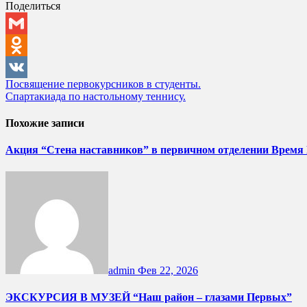
Поделиться
Gmail
Odnoklassniki
Навигация
Посвящение первокурсников в студенты.
VK
Спартакиада по настольному теннису.
по
записям
Похожие записи
Акция “Стена наставников” в первичном отделении Время
admin
Фев 22, 2026
ЭКСКУРСИЯ В МУЗЕЙ “Наш район – глазами Первых”