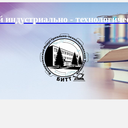
й индустриально - технологиче