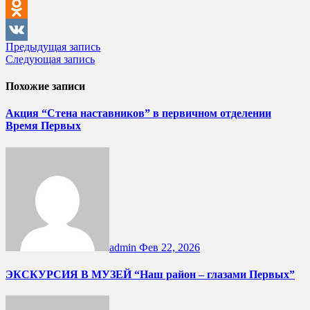
Gmail
Odnoklassniki
Навигация
Предыдущая запись
VK
Следующая запись
по
записям
Похожие записи
Акция “Стена наставников” в первичном отделении
Время Первых
admin
Фев 22, 2026
ЭКСКУРСИЯ В МУЗЕЙ “Наш район – глазами Первых”