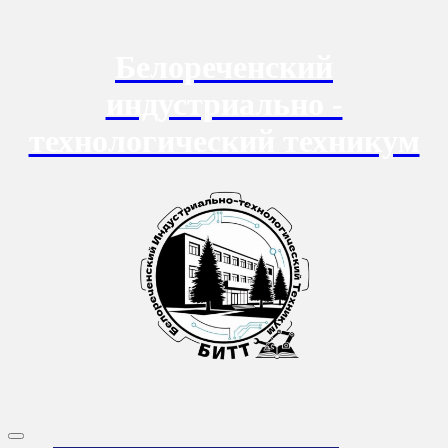
Перейти
к
содержанию
Белореченский
индустриально -
технологический техникум